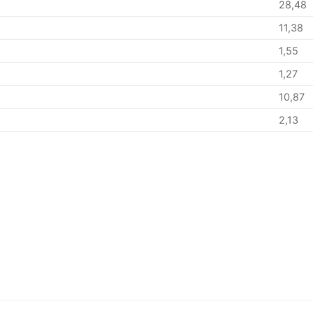
28,48
11,38
1,55
1,27
10,87
2,13