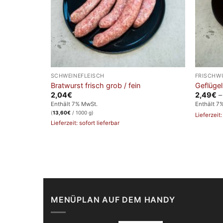
SCHWEINEFLEISCH
FRISCHW
schnitten
Bratwurst frisch grob / fein
Geflügel
2,04
€
2,49
€
Enthält 7% MwSt.
Enthält 7
(
13,60
€
/ 1000 g)
Lieferzeit:
Lieferzeit: sofort lieferbar
MENÜPLAN AUF DEM HANDY