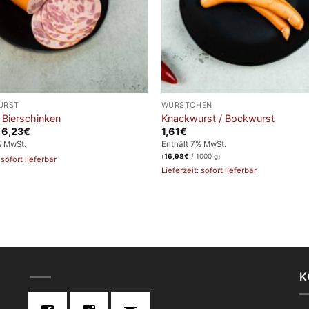
URST
WÜRSTCHEN
 Bierschinken
Knackwurst / Bockwurst
Preisspanne:
–
6,23
€
1,61
€
2,49€
% MwSt.
Enthält 7% MwSt.
bis
(
16,98
€
/ 1000 g)
6,23€
 sofort lieferbar
Lieferzeit: sofort lieferbar
K