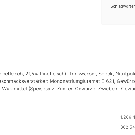
Schlagwörte
fleisch, 21,5% Rindfleisch), Trinkwasser, Speck, Nitritpök
Geschmacksverstärker: Mononatriumglutamat E 621, Gewürze
, Würzmittel (Speisesalz, Zucker, Gewürze, Zwiebeln, Gewür
1.266,
302,5