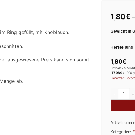
1,80
€
Gewicht in
m Ring gefüllt, mit Knoblauch.
eschnitten.
Herstellung
der ausgewiesene Preis kann sich somit
1,80
€
Enthält 7% MwSt
(
17,98
€
/ 1000 g
Lieferzeit: sofort
. Menge ab.
Fleischwur
Artikelnumme
Kategorien:
F