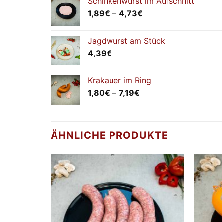
Schinkenwurst im Aufschnitt
Preisspanne:
1,89
€
–
4,73
€
1,89€
bis
Jagdwurst am Stück
4,73€
4,39
€
Krakauer im Ring
Preisspanne:
1,80
€
–
7,19
€
1,80€
bis
7,19€
ÄHNLICHE PRODUKTE