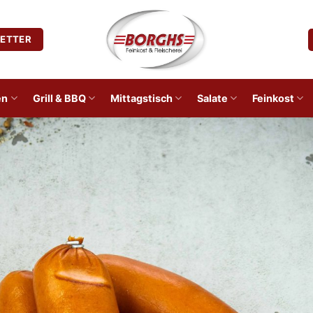
ETTER
en
Grill & BBQ
Mittagstisch
Salate
Feinkost