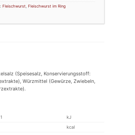
r:
Fleischwurst
,
Fleischwurst im Ring
elsalz (Speisesalz, Konservierungsstoff:
xtrakte), Würzmittel (Gewürze, Zwiebeln,
zextrakte).
41
kJ
4
kcal