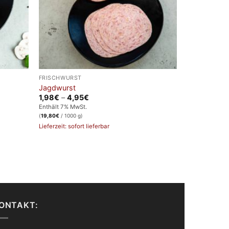
FRISCHWURST
Jagdwurst
Preisspanne:
1,98
€
–
4,95
€
1,98€
Enthält 7% MwSt.
bis
(
19,80
€
/ 1000 g)
4,95€
Lieferzeit: sofort lieferbar
ONTAKT: