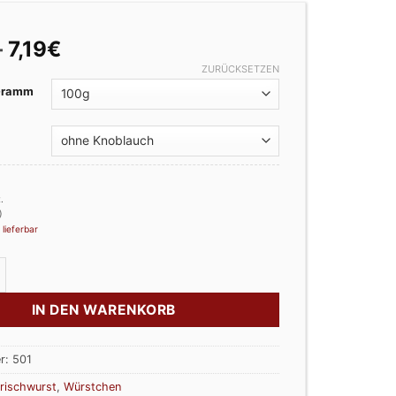
Preisspanne:
–
7,19
€
1,80€
ZURÜCKSETZEN
bis
 Gramm
7,19€
.
)
 lieferbar
st im Ring Menge
IN DEN WARENKORB
r:
501
rischwurst
,
Würstchen