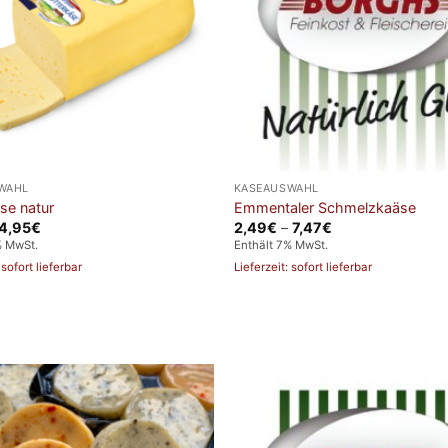
WAHL
KÄSEAUSWAHL
se natur
Emmentaler Schmelzkaäse
Preisspanne:
Preisspanne:
4,95
€
2,49
€
–
7,47
€
1,65€
2,49€
% MwSt.
Enthält 7% MwSt.
bis
bis
4,95€
7,47€
 sofort lieferbar
Lieferzeit: sofort lieferbar