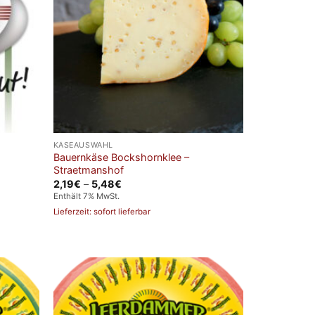
KÄSEAUSWAHL
Bauernkäse Bockshornklee –
Straetmanshof
Preisspanne:
2,19
€
–
5,48
€
2,19€
Enthält 7% MwSt.
bis
5,48€
Lieferzeit: sofort lieferbar