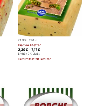
KÄSEAUSWAHL
Biarom Pfeffer
Preisspanne:
2,39
€
–
7,17
€
2,39€
Enthält 7% MwSt.
bis
7,17€
Lieferzeit: sofort lieferbar