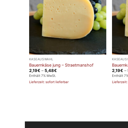
KÄSEAUSWAHL
KÄSEAUS
Bauernkäse jung – Straetmanshof
Bauernkä
Preisspanne:
2,19
€
–
5,48
€
2,19
€
–
2,19€
Enthält 7% MwSt.
Enthält 7
bis
5,48€
Lieferzeit: sofort lieferbar
Lieferzeit: