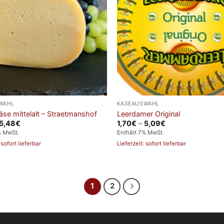
WAHL
KÄSEAUSWAHL
se mittelalt – Straetmanshof
Leerdamer Original
Preisspanne:
Preisspanne:
5,48
€
1,70
€
–
5,09
€
2,19€
1,70€
% MwSt.
Enthält 7% MwSt.
bis
bis
5,48€
5,09€
 sofort lieferbar
Lieferzeit: sofort lieferbar
1
2