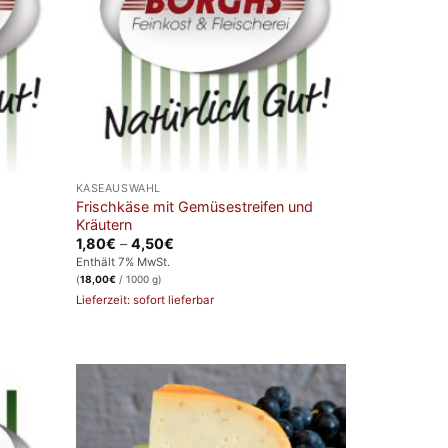
KÄSEAUSWAHL
Frischkäse mit Gemüsestreifen und
Kräutern
Preisspanne:
1,80
€
–
4,50
€
1,80€
Enthält 7% MwSt.
bis
(
18,00
€
/ 1000 g)
4,50€
Lieferzeit: sofort lieferbar