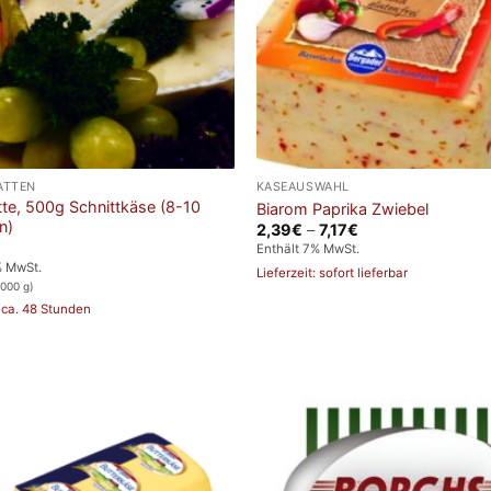
ATTEN
KÄSEAUSWAHL
tte, 500g Schnittkäse (8-10
Biarom Paprika Zwiebel
n)
Preisspanne:
2,39
€
–
7,17
€
2,39€
Enthält 7% MwSt.
bis
% MwSt.
7,17€
Lieferzeit: sofort lieferbar
1000 g)
: ca. 48 Stunden