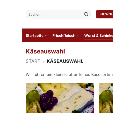
Zum
Inhalt
Suchen
NEWSL
springen
nach:
Startseite
Frischfleisch
Wurst & Schink
Käseauswahl
START
/
KÄSEAUSWAHL
Wir führen ein kleines, aber feines Käsesortim