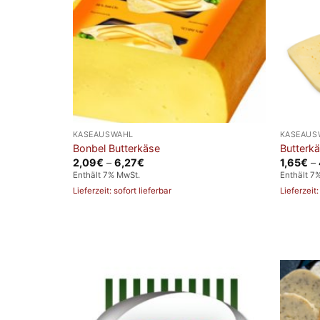
KÄSEAUSWAHL
KÄSEAUS
Bonbel Butterkäse
Butterkä
Preisspanne:
2,09
€
–
6,27
€
1,65
€
–
2,09€
Enthält 7% MwSt.
Enthält 7
bis
6,27€
Lieferzeit: sofort lieferbar
Lieferzeit: