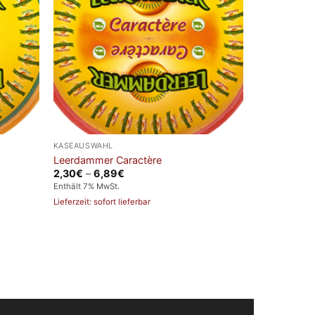
KÄSEAUSWAHL
Leerdammer Caractère
Preisspanne:
2,30
€
–
6,89
€
2,30€
Enthält 7% MwSt.
bis
6,89€
Lieferzeit: sofort lieferbar