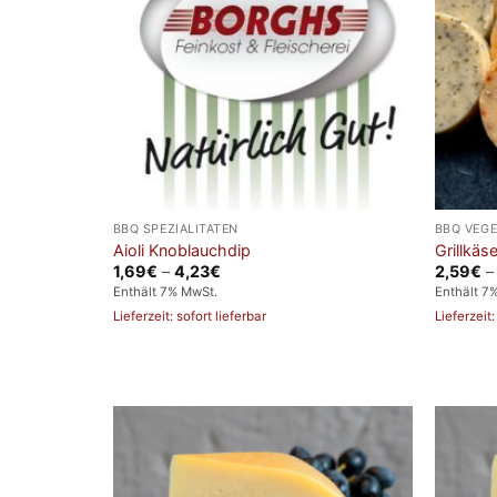
BBQ SPEZIALITÄTEN
BBQ VEG
Aioli Knoblauchdip
Grillkäs
Preisspanne:
1,69
€
–
4,23
€
2,59
€
1,69€
Enthält 7% MwSt.
Enthält 7
bis
4,23€
Lieferzeit: sofort lieferbar
Lieferzeit: