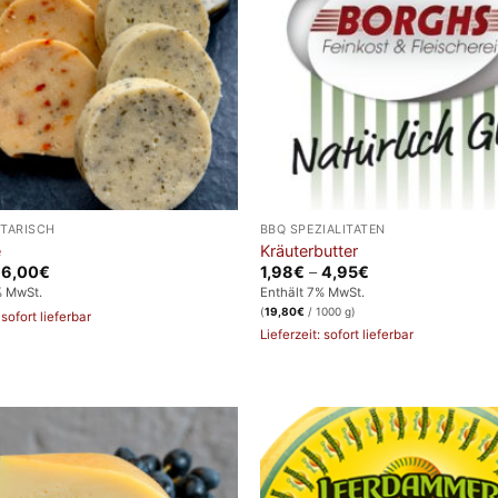
ETARISCH
BBQ SPEZIALITÄTEN
e
Kräuterbutter
Preisspanne:
Preisspanne:
–
6,00
€
1,98
€
–
4,95
€
2,59€
1,98€
% MwSt.
Enthält 7% MwSt.
bis
bis
(
19,80
€
/ 1000 g)
6,00€
4,95€
 sofort lieferbar
Lieferzeit: sofort lieferbar