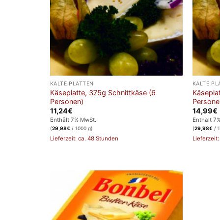
KALTE PLATTEN
KALTE PL
Käseplatte, 375g Schnittkäse (6
Käsepla
Personen)
Persone
11,24
€
14,99
€
Enthält 7% MwSt.
Enthält 7
(
29,98
€
/ 1000 g)
(
29,98
€
/ 
Lieferzeit: ca. 48 Stunden
Lieferzeit