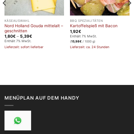
KÄSEAUSWAHL
BBQ SPEZIALITÄTEN
Nord Holland Gouda mittelalt –
Kartoffelspieß mit Bacon
geschnitten
1,92
€
Preisspanne:
1,80
€
–
5,39
€
Enthält 7% MwSt.
1,80€
Enthält 7% MwSt.
(
15,98
€
/ 1000 g)
bis
Lieferzeit: ca. 24 Stunden
Lieferzeit: sofort lieferbar
5,39€
MENÜPLAN AUF DEM HANDY