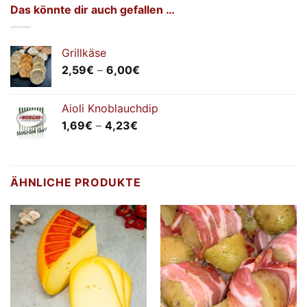
Das könnte dir auch gefallen …
Grillkäse
Preisspanne:
2,59
€
–
6,00
€
2,59€
bis
Aioli Knoblauchdip
6,00€
Preisspanne:
1,69
€
–
4,23
€
1,69€
bis
4,23€
ÄHNLICHE PRODUKTE