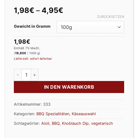
Preisspanne:
1,98
€
–
4,95
€
1,98€
ZURÜCKSETZEN
bis
Gewicht in Gramm
4,95€
1,98
€
Enthält 7% MwSt.
(
19,80
€
/ 1000 g)
Lieferzeit: sofort lieferbar
Kräuterbutter Menge
IN DEN WARENKORB
Artikelnummer:
333
Kategorien:
BBQ Spezialitäten
,
Käseauswahl
Schlagwörter:
Aioli
,
BBQ
,
Knoblauch Dip
,
vegetarisch