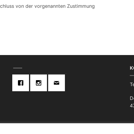
sschluss von der vorgenannten Zustimmung
K
T
D
4