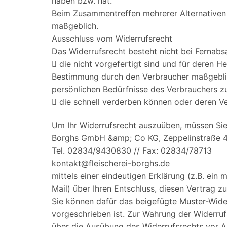
haben bzw. hat.
Beim Zusammentreffen mehrerer Alternativen i
maßgeblich.
Ausschluss vom Widerrufsrecht
Das Widerrufsrecht besteht nicht bei Fernabs
 die nicht vorgefertigt sind und für deren He
Bestimmung durch den Verbraucher maßgeblich
persönlichen Bedürfnisse des Verbrauchers z
 die schnell verderben können oder deren V
Um Ihr Widerrufsrecht auszuüben, müssen Sie
Borghs GmbH &amp; Co KG, Zeppelinstraße 4
Tel. 02834/9430830 // Fax: 02834/78713
kontakt@fleischerei-borghs.de
mittels einer eindeutigen Erklärung (z.B. ein m
Mail) über Ihren Entschluss, diesen Vertrag zu
Sie können dafür das beigefügte Muster-Wide
vorgeschrieben ist. Zur Wahrung der Widerrufsf
über die Ausübung des Widerrufsrechts vor Ab