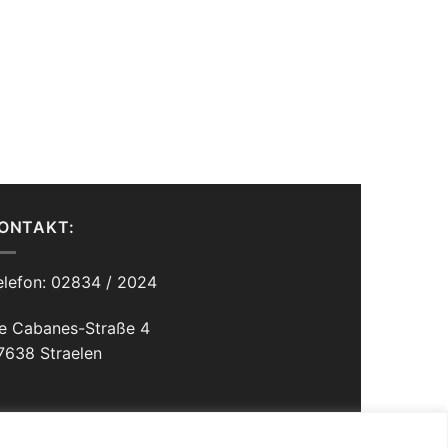
ONTAKT:
elefon: 02834 / 2024
e Cabanes-Straße 4
7638 Straelen