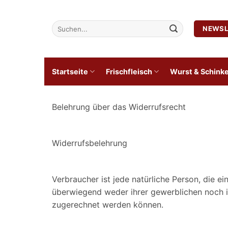
Zum
Inhalt
Suchen
NEWSL
springen
nach:
Startseite
Frischfleisch
Wurst & Schink
Belehrung über das Widerrufsrecht
Widerrufsbelehrung
Verbraucher ist jede natürliche Person, die e
überwiegend weder ihrer gewerblichen noch ih
zugerechnet werden können.