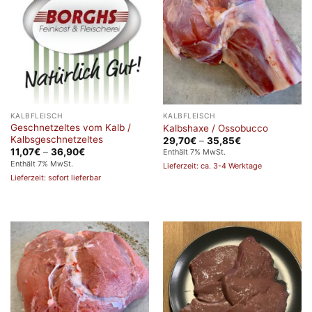
KALBFLEISCH
KALBFLEISCH
Geschnetzeltes vom Kalb /
Kalbshaxe / Ossobucco
Kalbsgeschnetzeltes
Preisspanne:
29,70
€
–
35,85
€
29,70€
Preisspanne:
11,07
€
–
36,90
€
Enthält 7% MwSt.
bis
11,07€
Enthält 7% MwSt.
Lieferzeit: ca. 3-4 Werktage
35,85€
bis
Lieferzeit: sofort lieferbar
36,90€