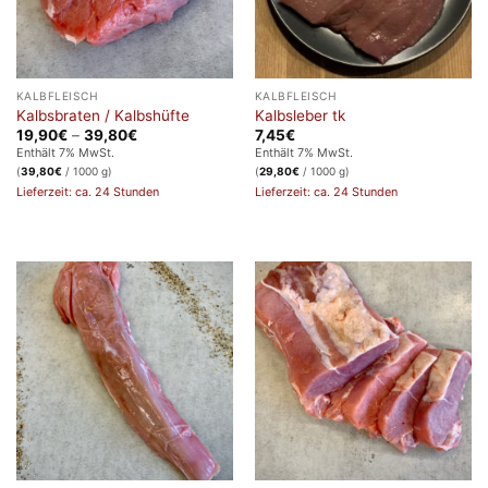
KALBFLEISCH
KALBFLEISCH
Kalbsbraten / Kalbshüfte
Kalbsleber tk
Preisspanne:
19,90
€
–
39,80
€
7,45
€
19,90€
Enthält 7% MwSt.
Enthält 7% MwSt.
bis
(
39,80
€
/ 1000 g)
(
29,80
€
/ 1000 g)
39,80€
Lieferzeit: ca. 24 Stunden
Lieferzeit: ca. 24 Stunden