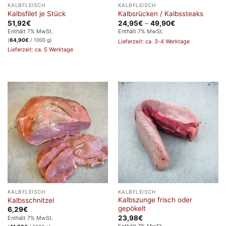
KALBFLEISCH
KALBFLEISCH
Kalbsfilet je Stück
Kalbsrücken / Kalbssteaks
Preisspanne:
51,92
€
24,95
€
–
49,90
€
24,95€
Enthält 7% MwSt.
Enthält 7% MwSt.
bis
(
64,90
€
/ 1000 g)
Lieferzeit: ca. 3-4 Werktage
49,90€
Lieferzeit: ca. 5 Werktage
KALBFLEISCH
KALBFLEISCH
Kalbszunge frisch oder
Kalbsschnitzel
gepökelt
6,29
€
23,98
€
Enthält 7% MwSt.