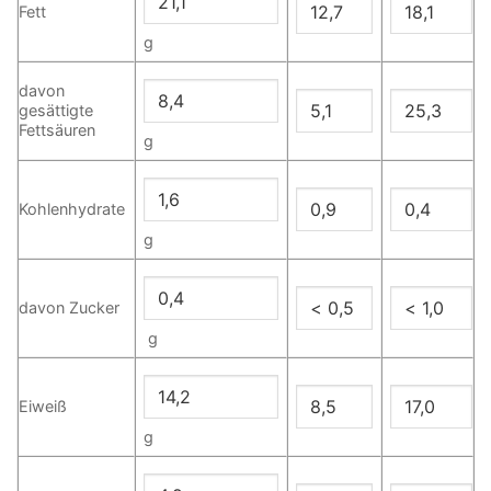
Fett
g
davon
gesättigte
Fettsäuren
g
Kohlenhydrate
g
davon Zucker
g
Eiweiß
g