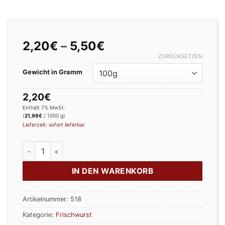
Preisspanne:
2,20
€
–
5,50
€
2,20€
ZURÜCKSETZEN
bis
Gewicht in Gramm
5,50€
2,20
€
Enthält 7% MwSt.
(
21,98
€
/ 1000 g)
Lieferzeit: sofort lieferbar
Leberpastete Menge
IN DEN WARENKORB
Artikelnummer:
518
Kategorie:
Frischwurst