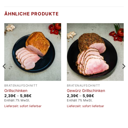
bis
5,73€
ÄHNLICHE PRODUKTE
BRATENAUFSCHNITT
BRATENAUFSCHNITT
Grillschinken
Gewürz Grillschinken
Preisspanne:
Preisspanne:
2,39
€
–
5,98
€
2,39
€
–
5,98
€
2,39€
2,39€
Enthält 7% MwSt.
Enthält 7% MwSt.
bis
bis
Lieferzeit: sofort lieferbar
Lieferzeit: sofort lieferbar
5,98€
5,98€