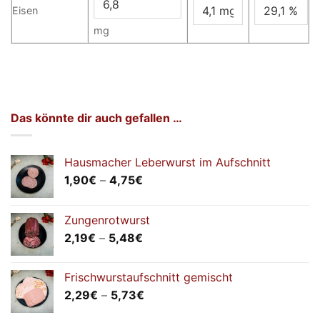
Eisen
mg
Das könnte dir auch gefallen …
Hausmacher Leberwurst im Aufschnitt
Preisspanne:
1,90
€
–
4,75
€
1,90€
bis
Zungenrotwurst
4,75€
Preisspanne:
2,19
€
–
5,48
€
2,19€
bis
Frischwurstaufschnitt gemischt
5,48€
Preisspanne:
2,29
€
–
5,73
€
2,29€