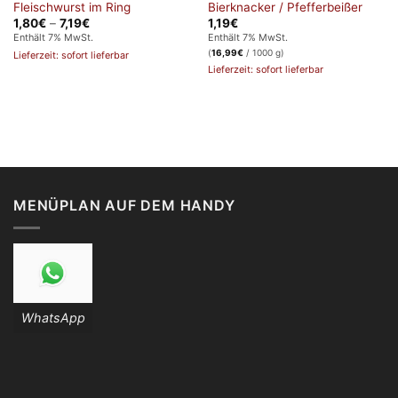
Fleischwurst im Ring
Bierknacker / Pfefferbeißer
Preisspanne:
1,80
€
–
7,19
€
1,19
€
1,80€
Enthält 7% MwSt.
Enthält 7% MwSt.
bis
(
16,99
€
/ 1000 g)
Lieferzeit: sofort lieferbar
7,19€
Lieferzeit: sofort lieferbar
MENÜPLAN AUF DEM HANDY
WhatsApp