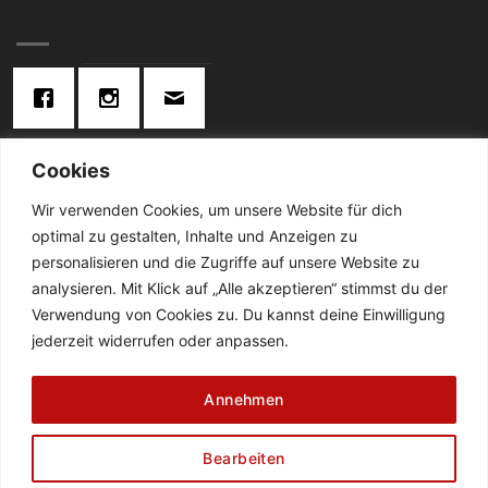
Cookies
KONTAKT:
Wir verwenden Cookies, um unsere Website für dich
optimal zu gestalten, Inhalte und Anzeigen zu
Telefon: 02834 / 2024
personalisieren und die Zugriffe auf unsere Website zu
analysieren. Mit Klick auf „Alle akzeptieren“ stimmst du der
De Cabanes-Straße 4
Verwendung von Cookies zu. Du kannst deine Einwilligung
47638 Straelen
jederzeit widerrufen oder anpassen.
DATENSCHUTZ
AGB
ZAHLUNGSWEISEN
Annehmen
WIDERRUFSBELEHRUNG
ABHOLUNG & LIEFERUNG
IMPRESSUM
FLEISCHEREI BORGHS
CATERING BORGHS
FAQ
NEWSLETTER
Bearbeiten
Copyright 2026 ©
Fleischerei Borghs