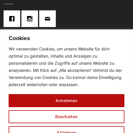
Cookies
KONTAKT:
Wir verwenden Cookies, um unsere Website für dich
optimal zu gestalten, Inhalte und Anzeigen zu
Telefon: 02834 / 2024
personalisieren und die Zugriffe auf unsere Website zu
analysieren. Mit Klick auf „Alle akzeptieren“ stimmst du der
De Cabanes-Straße 4
Verwendung von Cookies zu. Du kannst deine Einwilligung
47638 Straelen
jederzeit widerrufen oder anpassen.
DATENSCHUTZ
AGB
ZAHLUNGSWEISEN
Annehmen
WIDERRUFSBELEHRUNG
ABHOLUNG & LIEFERUNG
IMPRESSUM
FLEISCHEREI BORGHS
CATERING BORGHS
FAQ
NEWSLETTER
Bearbeiten
Copyright 2026 ©
Fleischerei Borghs
Ablehnen