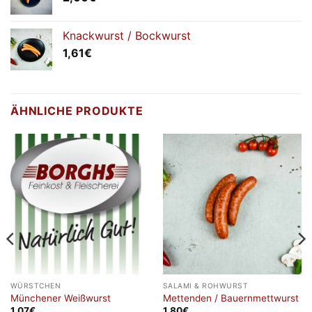
Knackwurst / Bockwurst
1,61
€
ÄHNLICHE PRODUKTE
WÜRSTCHEN
SALAMI & ROHWURST
Münchener Weißwurst
Mettenden / Bauernmettwurst
1,07
€
1,80
€