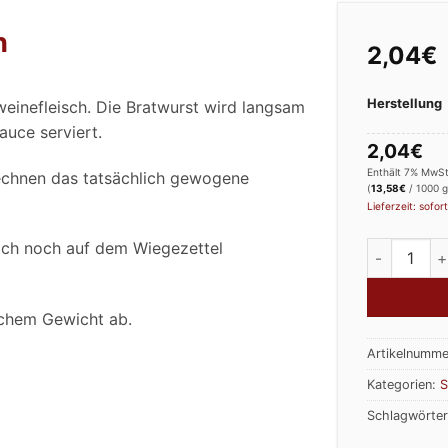
n
2,04
€
Herstellung
einefleisch. Die Bratwurst wird langsam
auce serviert.
2,04
€
Enthält 7% MwSt
echnen das tatsächlich gewogene
(
13,58
€
/ 1000 g
Lieferzeit: sofort
ich noch auf dem Wiegezettel
Bratwurst f
ichem Gewicht ab.
Artikelnumme
Kategorien:
S
Schlagwörte