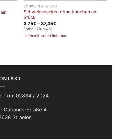
SCHWEINEFLEISCH
Schweinenacken ohne Knochen am
ein
Stück
Preisspanne:
3,75
€
–
37,45
€
3,75€
Enthält 7% MwSt.
bis
37,45€
Lieferzeit: sofort lieferbar
ONTAKT:
elefon: 02834 / 2024
e Cabanes-Straße 4
7638 Straelen