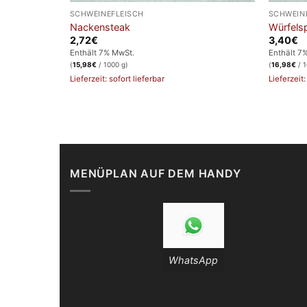
SCHWEINEFLEISCH
SCHWEIN
Nackensteak
Würfels
2,72
€
3,40
€
Enthält 7% MwSt.
Enthält 7
(
15,98
€
/ 1000 g)
(
16,98
€
/ 1
Lieferzeit: sofort lieferbar
Lieferzeit:
MENÜPLAN AUF DEM HANDY
WhatsApp