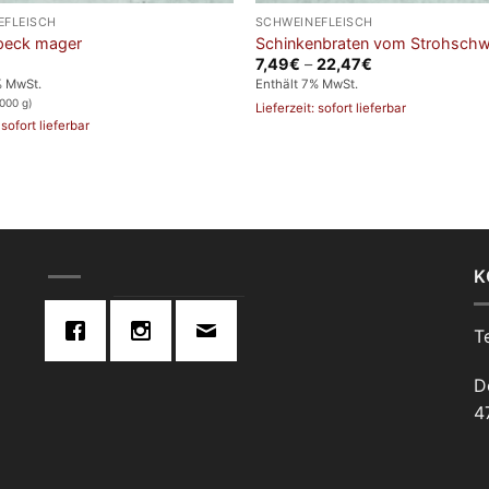
EFLEISCH
SCHWEINEFLEISCH
peck mager
Schinkenbraten vom Strohschw
Preisspanne:
7,49
€
–
22,47
€
7,49€
% MwSt.
Enthält 7% MwSt.
bis
000 g)
22,47€
Lieferzeit: sofort lieferbar
 sofort lieferbar
K
T
D
4