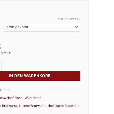
ZURÜCKSETZEN
.
)
 lieferbar
risch grob / fein Menge
IN DEN WARENKORB
r:
650
chweinefleisch
,
Würstchen
r:
Bratwurst
,
frische Bratwurst
,
rheinische Bratwurst