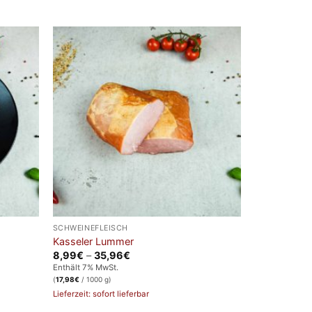
SCHWEINEFLEISCH
Kasseler Lummer
Preisspanne:
8,99
€
–
35,96
€
8,99€
Enthält 7% MwSt.
bis
(
17,98
€
/ 1000 g)
35,96€
Lieferzeit: sofort lieferbar