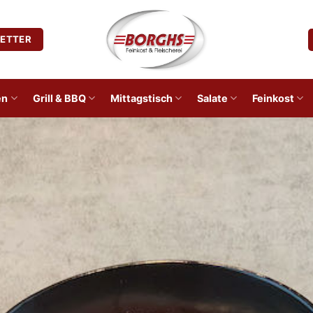
ETTER
en
Grill & BBQ
Mittagstisch
Salate
Feinkost