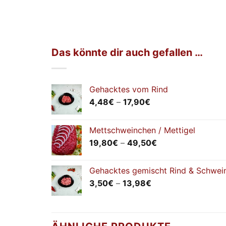
Das könnte dir auch gefallen …
Gehacktes vom Rind
Preisspanne:
4,48
€
–
17,90
€
4,48€
bis
Mettschweinchen / Mettigel
17,90€
Preisspanne:
19,80
€
–
49,50
€
19,80€
bis
Gehacktes gemischt Rind & Schwei
49,50€
Preisspanne:
3,50
€
–
13,98
€
3,50€
bis
13,98€