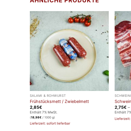
ÄHNLICHE PRODUKTE
SALAMI & ROHWURST
SCHWEIN
Frühstücksmett / Zwiebelmett
Schwein
2,85
€
2,75
€
–
Enthält 7% MwSt.
Enthält 7
(
18,98
€
/ 1000 g)
Lieferzeit:
Lieferzeit: sofort lieferbar