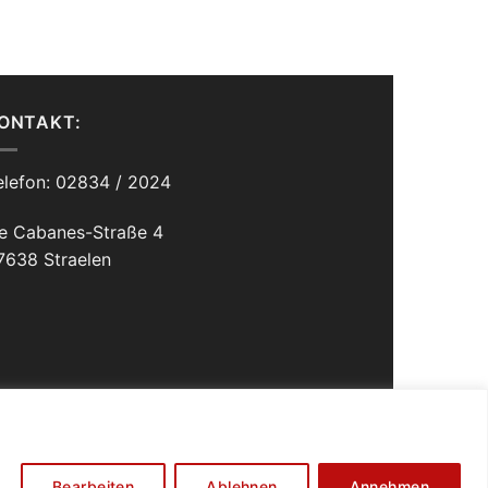
ONTAKT:
elefon: 02834 / 2024
e Cabanes-Straße 4
7638 Straelen
EI BORGHS
CATERING BORGHS
FAQ
NEWSLETTER
Bearbeiten
Ablehnen
Annehmen