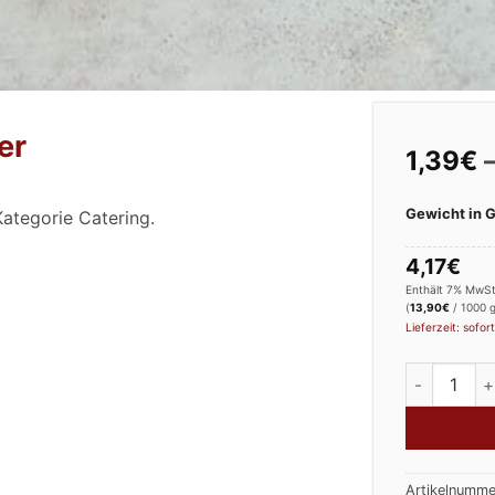
er
1,39
€
Gewicht in
Kategorie Catering.
4,17
€
Enthält 7% MwSt
(
13,90
€
/ 1000 g
Lieferzeit: sofort
Schweineme
Artikelnumme