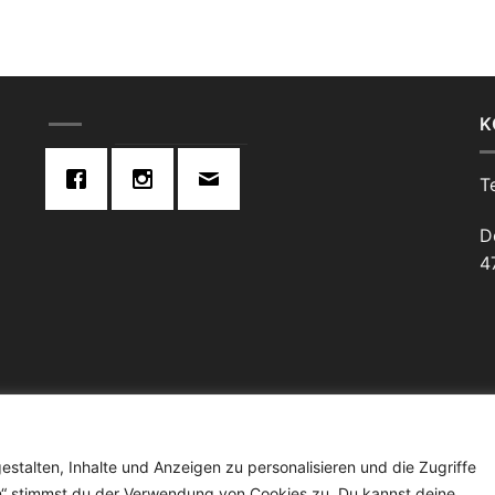
K
T
D
4
UFSBELEHRUNG
ABHOLUNG & LIEFERUNG
IMPRESSUM
FLEISCHER
Copyright 2026 ©
Fleischerei Borghs
stalten, Inhalte und Anzeigen zu personalisieren und die Zugriffe
ren“ stimmst du der Verwendung von Cookies zu. Du kannst deine