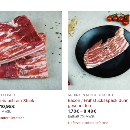
EFLEISCH
SCHINKEN ROH & GEKOCHT
Bacon / Frühstücksspeck dünn
ebauch am Stück
geschnitten
Preisspanne:
10,98
€
2,75€
Preisspanne:
1,70
€
–
8,49
€
% MwSt.
bis
1,70€
Enthält 7% MwSt.
10,98€
 sofort lieferbar
bis
8,49€
Lieferzeit: sofort lieferbar