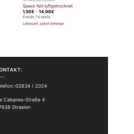
SCHWEINEFLEISCH
Speck fett luftgetrocknet
Preisspanne:
1,50
€
–
14,98
€
1,50€
Enthält 7% MwSt.
bis
14,98€
Lieferzeit: sofort lieferbar
ONTAKT:
elefon: 02834 / 2024
e Cabanes-Straße 4
7638 Straelen