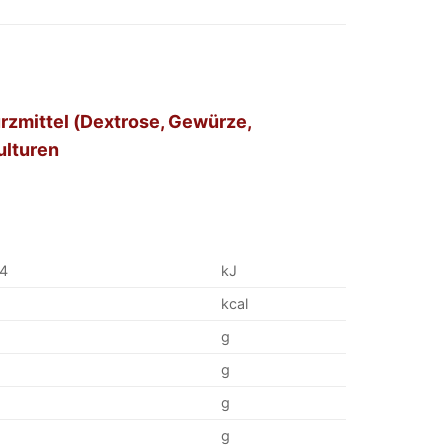
ürzmittel (Dextrose, Gewürze,
ulturen
84
kJ
kcal
g
g
g
g