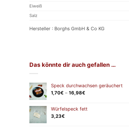
Eiweiß
Salz
Hersteller : Borghs GmbH & Co KG
Das könnte dir auch gefallen …
Speck durchwachsen geräuchert
Preisspanne:
1,70
€
–
16,98
€
1,70€
bis
Würfelspeck fett
16,98€
3,23
€