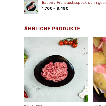
Bacon / Frühstücksspeck dünn gesc
Preisspanne:
1,70
€
–
8,49
€
1,70€
bis
8,49€
ÄHNLICHE PRODUKTE