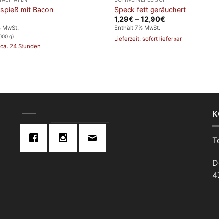
IALITÄTEN
SCHWEINEFLEISCH
lspieß mit Bacon
Speck fett geräuchert
Preisspanne:
1,29
€
–
12,90
€
1,29€
% MwSt.
Enthält 7% MwSt.
bis
000 g)
12,90€
Lieferzeit: sofort lieferbar
: ca. 24 Stunden
K
T
D
4