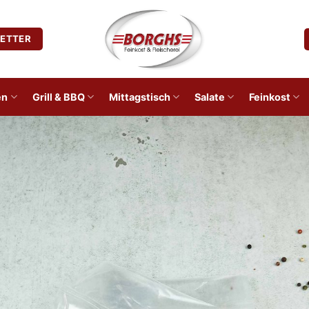
ETTER
en
Grill & BBQ
Mittagstisch
Salate
Feinkost