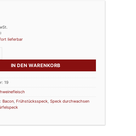
wSt.
)
fort lieferbar
ck mager Menge
IN DEN WARENKORB
r:
19
hweinefleisch
r:
Bacon
,
Frühstücksspeck
,
Speck durchwachsen
rfelspeck