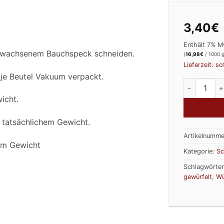
3,40
€
Enthält 7% M
hwachsenem Bauchspeck schneiden.
(
16,98
€
/ 1000 g
Lieferzeit: so
 je Beutel Vakuum verpackt.
Würfelspe
icht.
h tatsächlichem Gewicht.
Artikelnumme
hem Gewicht
Kategorie:
Sc
Schlagwörte
gewürfelt
,
Wü