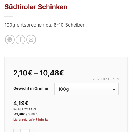
Südtiroler Schinken
100g entsprechen ca. 8-10 Scheiben.
Preisspanne:
2,10
€
–
10,48
€
2,10€
ZURÜCKSETZEN
bis
Gewicht in Gramm
10,48€
4,19
€
Enthält 7% MwSt.
(
41,90
€
/ 1000 g)
Lieferzeit: sofort lieferbar
Südtiroler Schinken Menge