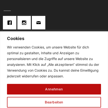
Cookies
KONTAKT:
Wir verwenden Cookies, um unsere Website für dich
optimal zu gestalten, Inhalte und Anzeigen zu
Telefon: 02834 / 2024
personalisieren und die Zugriffe auf unsere Website zu
analysieren. Mit Klick auf „Alle akzeptieren“ stimmst du der
De Cabanes-Straße 4
Verwendung von Cookies zu. Du kannst deine Einwilligung
47638 Straelen
jederzeit widerrufen oder anpassen.
DATENSCHUTZ
AGB
ZAHLUNGSWEISEN
Annehmen
WIDERRUFSBELEHRUNG
ABHOLUNG & LIEFERUNG
IMPRESSUM
FLEISCHEREI BORGHS
CATERING BORGHS
FAQ
NEWSLETTER
Bearbeiten
Copyright 2026 ©
Fleischerei Borghs