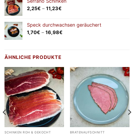
Serrano Schinken
5,98€
Preisspanne:
2,25
€
–
11,23
€
2,25€
bis
Speck durchwachsen geräuchert
11,23€
Preisspanne:
1,70
€
–
16,98
€
1,70€
bis
16,98€
ÄHNLICHE PRODUKTE
SCHINKEN ROH & GEKOCHT
BRATENAUFSCHNITT