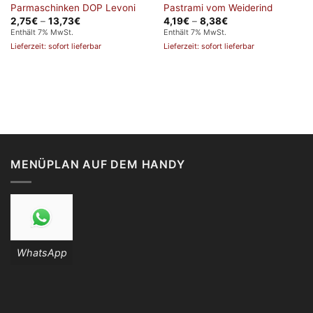
Parmaschinken DOP Levoni
Pastrami vom Weiderind
Preisspanne:
Preisspanne:
2,75
€
–
13,73
€
4,19
€
–
8,38
€
2,75€
4,19€
Enthält 7% MwSt.
Enthält 7% MwSt.
bis
bis
Lieferzeit: sofort lieferbar
Lieferzeit: sofort lieferbar
13,73€
8,38€
MENÜPLAN AUF DEM HANDY
WhatsApp