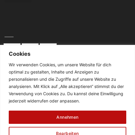
Cookies
Wir verwenden Cookies, um unsere Website für dich
optimal zu gestalten, Inhalte und Anzeigen zu
KONTAKT:
personalisieren und die Zugriffe auf unsere Website zu
analysieren. Mit Klick auf „Alle akzeptieren“ stimmst du der
Telefon: 02834 / 2024
Verwendung von Cookies zu. Du kannst deine Einwilligung
jederzeit widerrufen oder anpassen.
De Cabanes-Straße 4
47638 Straelen
Annehmen
DATENSCHUTZ
AGB
ZAHLUNGSWEISEN
Bearbeiten