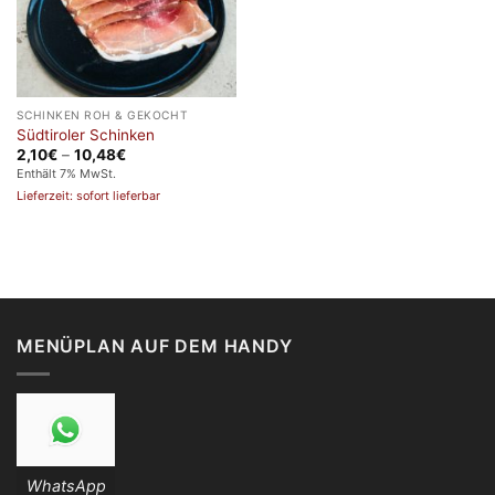
SCHINKEN ROH & GEKOCHT
Südtiroler Schinken
Preisspanne:
2,10
€
–
10,48
€
2,10€
Enthält 7% MwSt.
bis
Lieferzeit: sofort lieferbar
10,48€
MENÜPLAN AUF DEM HANDY
WhatsApp