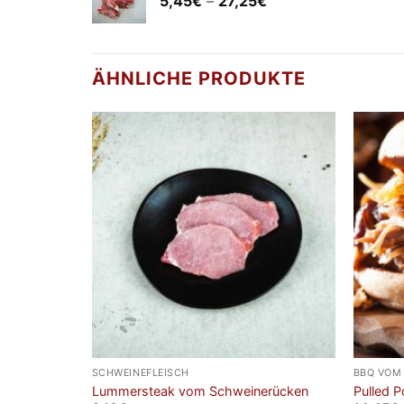
5,45
€
–
27,25
€
5,45€
bis
27,25€
ÄHNLICHE PRODUKTE
SCHWEINEFLEISCH
BBQ VOM
Lummersteak vom Schweinerücken
Pulled P