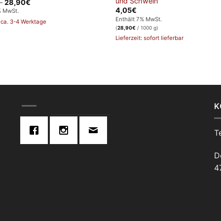
und Schwein
Preisspanne:
–
28,90
€
14,45€
4,05
€
% MwSt.
bis
Enthält 7% MwSt.
28,90€
: ca. 3-4 Werktage
(
28,90
€
/ 1000 g)
Lieferzeit: sofort lieferbar
K
T
D
4