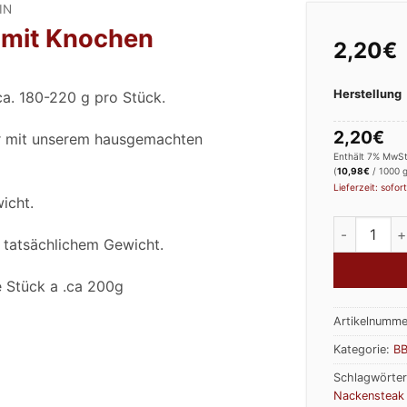
IN
 mit Knochen
2,20
€
Herstellung
a. 180-220 g pro Stück.
2,20
€
er mit unserem hausgemachten
Enthält 7% MwSt
(
10,98
€
/ 1000 g
Lieferzeit: sofort
icht.
Nackenkote
h tatsächlichem Gewicht.
e Stück a .ca 200g
Artikelnumme
Kategorie:
BB
Schlagwörte
Nackensteak 