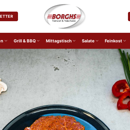
ETTER
en
Grill & BBQ
Mittagstisch
Salate
Feinkost