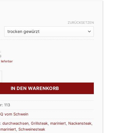
ZURÜCKSETZEN
.
)
 lieferbar
lett gewürzt - mit Knochen Menge
IN DEN WARENKORB
r:
113
Q vom Schwein
r:
durchwachsen
,
Grillsteak
,
mariniert
,
Nackensteak
,
mariniert
,
Schweinesteak