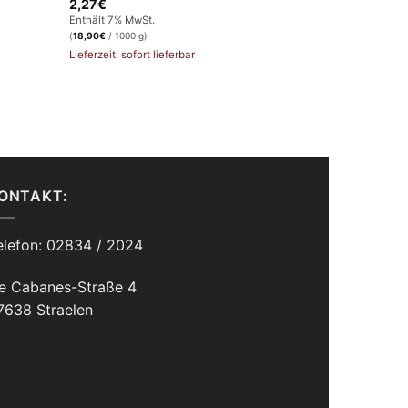
2,27
€
Enthält 7% MwSt.
(
18,90
€
/ 1000 g)
Lieferzeit: sofort lieferbar
ONTAKT:
elefon: 02834 / 2024
e Cabanes-Straße 4
7638 Straelen