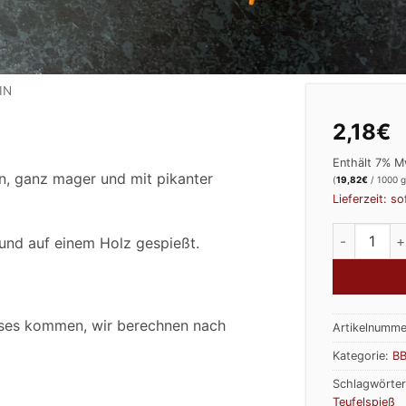
IN
2,18
€
Enthält 7% M
n, ganz mager und mit pikanter
(
19,82
€
/ 1000 g
Lieferzeit: so
Teufelspie
 und auf einem Holz gespießt.
ises kommen, wir berechnen nach
Artikelnumme
Kategorie:
BB
Schlagwörte
Teufelspieß