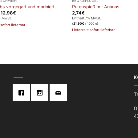
 SCHWEIN
BBQ GEFLÜGEL
bs vorgegart und mariniert
Putenspieß mit Ananas
Preisspanne:
–
12,98
€
2,74
€
3,89€
% MwSt.
Enthält 7% MwSt.
bis
(
21,90
€
/ 1000 g)
12,98€
 sofort lieferbar
Lieferzeit: sofort lieferbar
K
T
D
4