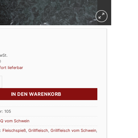
wSt.
)
fort lieferbar
ß Menge
IN DEN WARENKORB
r:
105
Q vom Schwein
r:
Fleischspieß
,
Grillfleisch
,
Grillfleisch vom Schwein
,