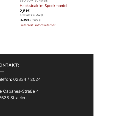
BBQ VOM SCHWEIN
Hacksteak im Speckmantel
2,51
€
Enthält 7% MwSt.
(
17,90
€
/ 1000 g)
Lieferzeit: sofort lieferbar
ONTAKT:
elefon: 02834 / 2024
e Cabanes-Straße 4
7638 Straelen