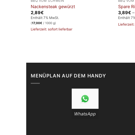
BBQ VOM SCHWEIN
BBQ VOM
Nackensteak gewürzt
Spare Ri
2,89
€
3,89
€
Enthält 7% MwSt.
Enthält 7
(
17,00
€
/ 1000 g)
Lieferzeit:
Lieferzeit: sofort lieferbar
MENÜPLAN AUF DEM HANDY
WhatsApp