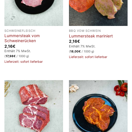
SCHWEINEFLEISCH
BBQ VOM SCHWEIN
Lummersteak vom
Lummersteak mariniert
Schweinerücken
2,16
€
2,16
€
Enthält 7% MwSt.
Enthält 7% MwSt.
(
18,00
€
/ 1000 g)
(
17,98
€
/ 1000 g)
Lieferzeit: sofort lieferbar
Lieferzeit: sofort lieferbar