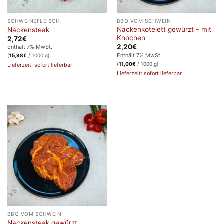
SCHWEINEFLEISCH
BBQ VOM SCHWEIN
Nackenkotelett gewürzt – mit
Nackensteak
Knochen
2,72
€
2,20
€
Enthält 7% MwSt.
Enthält 7% MwSt.
(
15,98
€
/ 1000 g)
(
11,00
€
/ 1000 g)
Lieferzeit: sofort lieferbar
Lieferzeit: sofort lieferbar
BBQ VOM SCHWEIN
Nackensteak gewürzt