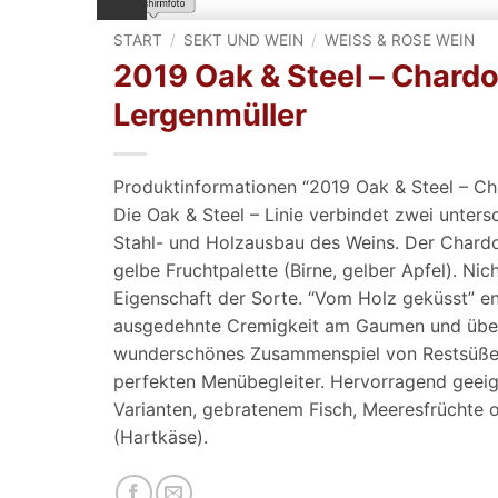
START
/
SEKT UND WEIN
/
WEISS & ROSE WEIN
2019 Oak & Steel – Chard
Lergenmüller
Produktinformationen “2019 Oak & Steel – C
Die Oak & Steel – Linie verbindet zwei unters
Stahl- und Holzausbau des Weins. Der Chardon
gelbe Fruchtpalette (Birne, gelber Apfel). Nich
Eigenschaft der Sorte. “Vom Holz geküsst” e
ausgedehnte Cremigkeit am Gaumen und überr
wunderschönes Zusammenspiel von Restsüße
perfekten Menübegleiter. Hervorragend geeign
Varianten, gebratenem Fisch, Meeresfrüchte 
(Hartkäse).