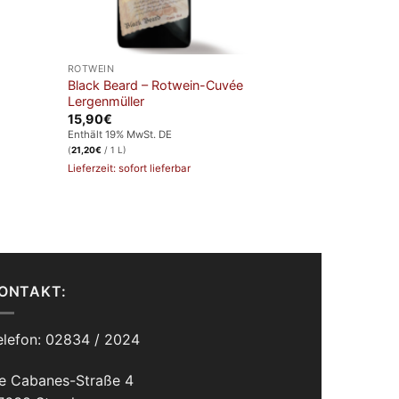
ROTWEIN
Black Beard – Rotwein-Cuvée
Lergenmüller
15,90
€
Enthält 19% MwSt. DE
(
21,20
€
/ 1 L)
Lieferzeit: sofort lieferbar
ONTAKT:
elefon: 02834 / 2024
e Cabanes-Straße 4