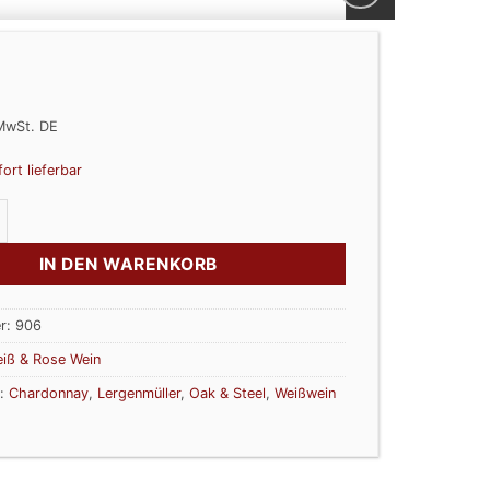
MwSt. DE
fort lieferbar
 Steel - Chardonnay trocken Lergenmüller Menge
IN DEN WARENKORB
r:
906
iß & Rose Wein
r:
Chardonnay
,
Lergenmüller
,
Oak & Steel
,
Weißwein