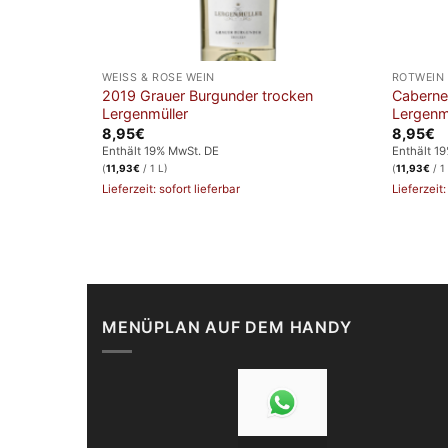
WEISS & ROSE WEIN
ROTWEIN
2019 Grauer Burgunder trocken
Caberne
ller
Lergenmüller
Lergenm
8,95
€
8,95
€
Enthält 19% MwSt. DE
Enthält 1
(
11,93
€
/ 1 L)
(
11,93
€
/ 1
Lieferzeit: sofort lieferbar
Lieferzeit:
MENÜPLAN AUF DEM HANDY