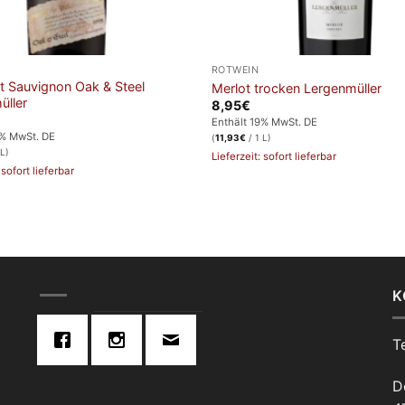
ROTWEIN
t Sauvignon Oak & Steel
Merlot trocken Lergenmüller
üller
8,95
€
Enthält 19% MwSt. DE
9% MwSt. DE
(
11,93
€
/ 1 L)
 L)
Lieferzeit: sofort lieferbar
 sofort lieferbar
K
T
D