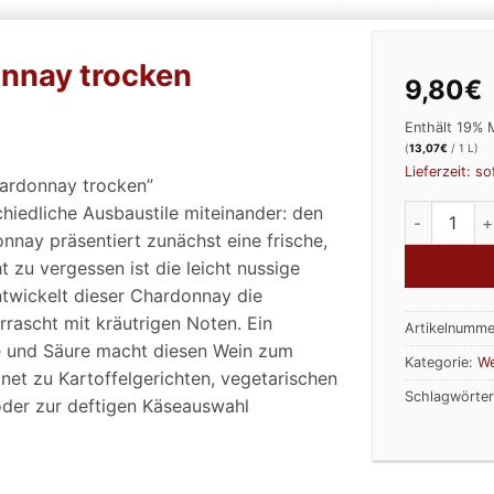
onnay trocken
9,80
€
Enthält 19% 
(
13,07
€
/ 1 L)
Lieferzeit: so
hardonnay trocken”
chiedliche Ausbaustile miteinander: den
2019 Oak &
nay präsentiert zunächst eine frische,
t zu vergessen ist die leicht nussige
ntwickelt dieser Chardonnay die
ascht mit kräutrigen Noten. Ein
Artikelnumme
 und Säure macht diesen Wein zum
Kategorie:
We
et zu Kartoffelgerichten, vegetarischen
Schlagwörte
oder zur deftigen Käseauswahl