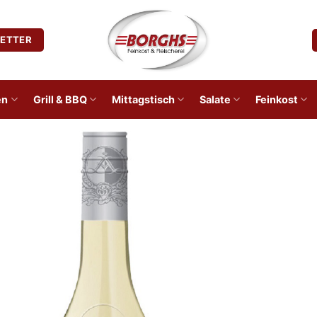
ETTER
en
Grill & BBQ
Mittagstisch
Salate
Feinkost