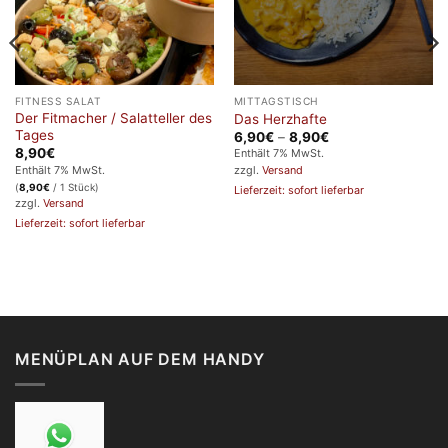
FITNESS SALAT
MITTAGSTISCH
Der Fitmacher / Salatteller des
Das Herzhafte
Tages
Preisspanne:
6,90
€
–
8,90
€
6,90€
8,90
€
Enthält 7% MwSt.
bis
Enthält 7% MwSt.
zzgl.
Versand
8,90€
(
8,90
€
/ 1 Stück)
Lieferzeit: sofort lieferbar
zzgl.
Versand
Lieferzeit: sofort lieferbar
MENÜPLAN AUF DEM HANDY