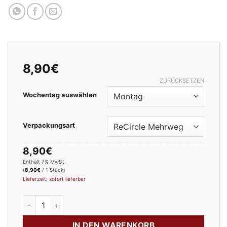
8,90
€
ZURÜCKSETZEN
Wochentag auswählen
Verpackungsart
8,90
€
Enthält 7% MwSt.
(
8,90
€
/ 1 Stück)
Lieferzeit: sofort lieferbar
Das Feine Menge
IN DEN WARENKORB