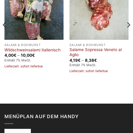
SALAMI & ROHWURST
SALAMI & ROHWURST
Salame Sopressa Veneto al
Wildschweinsalami italienisch
Aglio
Preisspanne:
4,00
€
–
10,00
€
4,00€
Preisspanne:
4,19
€
–
8,38
€
Enthält 7% MwSt.
bis
4,19€
Enthält 7% MwSt.
Lieferzeit: sofort lieferbar
10,00€
bis
Lieferzeit: sofort lieferbar
8,38€
MENÜPLAN AUF DEM HANDY