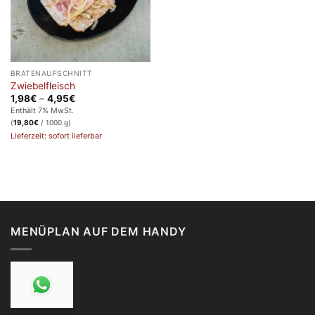
BRATENAUFSCHNITT
Zwiebelfleisch
Preisspanne:
1,98
€
–
4,95
€
1,98€
Enthält 7% MwSt.
bis
(
19,80
€
/ 1000 g)
4,95€
Lieferzeit: sofort lieferbar
MENÜPLAN AUF DEM HANDY