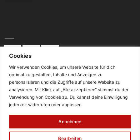
Cookies
Wir verwenden Cookies, um unsere Website für dich
optimal zu gestalten, Inhalte und Anzeigen zu
KONTAKT:
personalisieren und die Zugriffe auf unsere Website zu
analysieren. Mit Klick auf „Alle akzeptieren“ stimmst du der
Telefon: 02834 / 2024
Verwendung von Cookies zu. Du kannst deine Einwilligung
jederzeit widerrufen oder anpassen.
De Cabanes-Straße 4
47638 Straelen
Annehmen
DATENSCHUTZ
AGB
ZAHLUNGSWEISEN
Bearbeiten