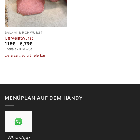
SALAMI & ROHWURST
Cervelatwurst
Preisspanne:
1,15
€
–
5,73
€
1,15€
Enthält 7% MwSt.
bis
Lieferzeit: sofort lieferbar
5,73€
MENÜPLAN AUF DEM HANDY
WhatsApp