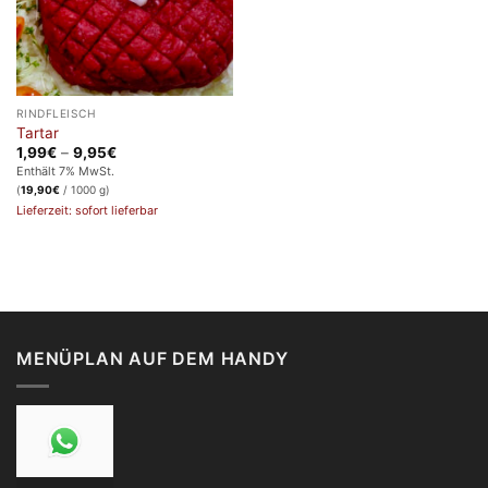
RINDFLEISCH
Tartar
Preisspanne:
1,99
€
–
9,95
€
1,99€
Enthält 7% MwSt.
bis
(
19,90
€
/ 1000 g)
9,95€
Lieferzeit: sofort lieferbar
MENÜPLAN AUF DEM HANDY