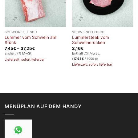
SCHWEINEFLEISCH
SCHWEINEFLEISCH
Lummer vom Schwein am
Lummersteak vom
Stück
Schweinerücken
Preisspanne:
7,45
€
–
37,25
€
2,16
€
7,45€
Enthält 7% MwSt.
Enthält 7% MwSt.
bis
(
17,98
€
/ 1000 g)
Lieferzeit: sofort lieferbar
37,25€
Lieferzeit: sofort lieferbar
MENÜPLAN AUF DEM HANDY