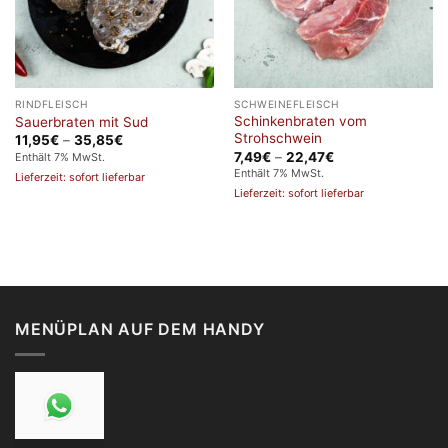
RINDFLEISCH
SCHWEINEFLEISCH
Schinkenbraten vom
Sauerbraten mit Sud
Strohschwein
Preisspanne:
11,95
€
–
35,85
€
11,95€
Preisspanne:
7,49
€
–
22,47
€
Enthält 7% MwSt.
bis
7,49€
Enthält 7% MwSt.
Lieferzeit: sofort lieferbar
35,85€
bis
Lieferzeit: sofort lieferbar
22,47€
MENÜPLAN AUF DEM HANDY