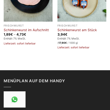
FRISCHWURST
FRISCHWURST
Schinkenwurst im Aufschnitt
Schinkenwurst am Stück
Preisspanne:
1,89
€
–
4,73
€
3,94
€
1,89€
Enthält 7% MwSt.
Enthält 7% MwSt.
bis
(
17,90
€
/ 1000 g)
Lieferzeit: sofort lieferbar
4,73€
Lieferzeit: sofort lieferbar
MENÜPLAN AUF DEM HANDY