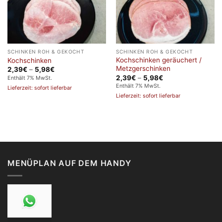
SCHINKEN ROH & GEKOCHT
SCHINKEN ROH & GEKOCHT
Kochschinken geräuchert /
Kochschinken
Metzgerschinken
Preisspanne:
2,39
€
–
5,98
€
2,39€
Preisspanne:
2,39
€
–
5,98
€
Enthält 7% MwSt.
bis
2,39€
Enthält 7% MwSt.
Lieferzeit: sofort lieferbar
5,98€
bis
Lieferzeit: sofort lieferbar
5,98€
MENÜPLAN AUF DEM HANDY