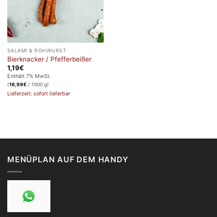
SALAMI & ROHWURST
Bierknacker / Pfefferbeißer
1,19
€
Enthält 7% MwSt.
(
16,99
€
/ 1000 g)
Lieferzeit: sofort lieferbar
MENÜPLAN AUF DEM HANDY