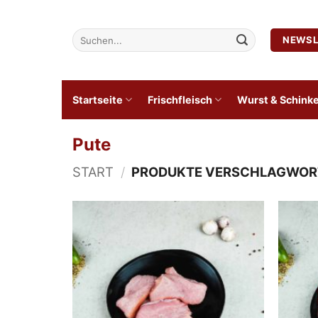
Zum
Inhalt
Suchen
NEWSL
springen
nach:
Startseite
Frischfleisch
Wurst & Schink
Pute
START
/
PRODUKTE VERSCHLAGWORT