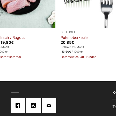
L
GEFLÜGEL
lasch / Ragout
Putenoberkeule
Preisspanne:
–
19,80
€
20,85
€
4,95€
% MwSt.
Enthält 7% MwSt.
bis
000 g)
(
13,90
€
/ 1000 g)
19,80€
 sofort lieferbar
Lieferzeit: ca. 48 Stunden
K
T