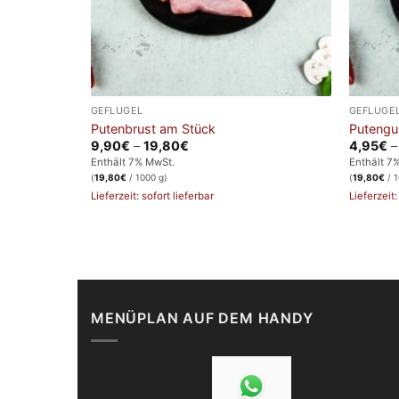
GEFLÜGEL
GEFLÜGE
Putenbrust am Stück
Putengu
Preisspanne:
9,90
€
–
19,80
€
4,95
€
9,90€
Enthält 7% MwSt.
Enthält 7
bis
(
19,80
€
/ 1000 g)
(
19,80
€
/ 1
19,80€
Lieferzeit: sofort lieferbar
Lieferzeit:
MENÜPLAN AUF DEM HANDY