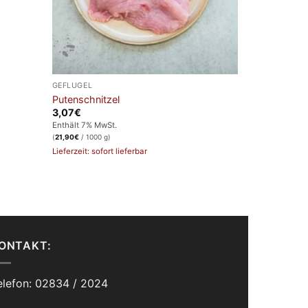
GEFLÜGEL
Putenschnitzel
3,07
€
Enthält 7% MwSt.
(
21,90
€
/ 1000 g)
Lieferzeit: sofort lieferbar
ONTAKT:
elefon: 02834 / 2024