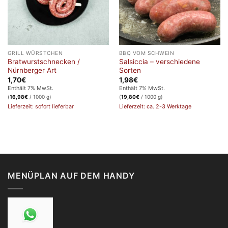
GRILL WÜRSTCHEN
BBQ VOM SCHWEIN
Bratwurstschnecken /
Salsiccia – verschiedene
Nürnberger Art
Sorten
1,70
€
1,98
€
Enthält 7% MwSt.
Enthält 7% MwSt.
(
16,98
€
/ 1000 g)
(
19,80
€
/ 1000 g)
Lieferzeit: sofort lieferbar
Lieferzeit: ca. 2-3 Werktage
MENÜPLAN AUF DEM HANDY