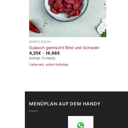
RINDFLEISCH
Gulasch gemischt Rind und Schwein
Preisspanne:
4,25
€
–
16,98
€
4,25€
Enthält 7% MwSt.
bis
16,98€
Lieferzeit: sofort lieferbar
MENÜPLAN AUF DEM HANDY