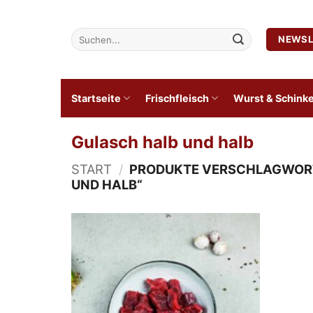
Zum
Inhalt
Suchen
NEWSL
springen
nach:
Startseite
Frischfleisch
Wurst & Schink
Gulasch halb und halb
START
/
PRODUKTE VERSCHLAGWORT
UND HALB“