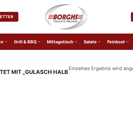
ETTER
en
Grill & BBQ
Mittagstisch
Salate
Feinkost
Einzelnes Ergebnis wird ang
ET MIT „GULASCH HALB